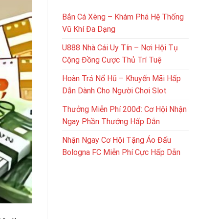
Bắn Cá Xèng – Khám Phá Hệ Thống
Vũ Khí Đa Dạng
U888 Nhà Cái Uy Tín – Nơi Hội Tụ
Cộng Đồng Cược Thủ Trí Tuệ
Hoàn Trả Nổ Hũ – Khuyến Mãi Hấp
Dẫn Dành Cho Người Chơi Slot
Thưởng Miễn Phí 200đ: Cơ Hội Nhận
Ngay Phần Thưởng Hấp Dẫn
Nhận Ngay Cơ Hội Tặng Áo Đấu
Bologna FC Miễn Phí Cực Hấp Dẫn