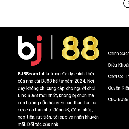
Chính Sác
Điều Khoả
BJ88com.lol
là trang đại lý chính thức
Chơi Có T
của nhà cái BJ88 kể từ năm 2024. Nơi
Quyền Riê
đây không chỉ cung cấp cho người chơi
Link BJ88 mới nhất, không bị chặn mà
CEO BJ88 
còn hướng dẫn hội viên các thao tác cá
cược cơ bản như: đăng ký, đăng nhập,
nạp tiền, rút tiền, tải app và nhận khuyến
mãi. Đối tác của nhà