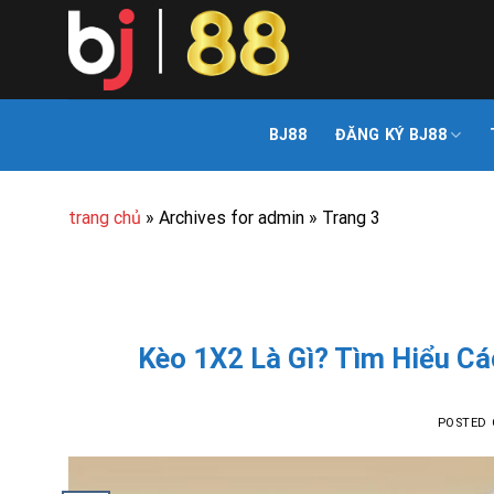
Skip
to
content
BJ88
ĐĂNG KÝ BJ88
trang chủ
»
Archives for admin
»
Trang 3
Kèo 1X2 Là Gì? Tìm Hiểu C
POSTED