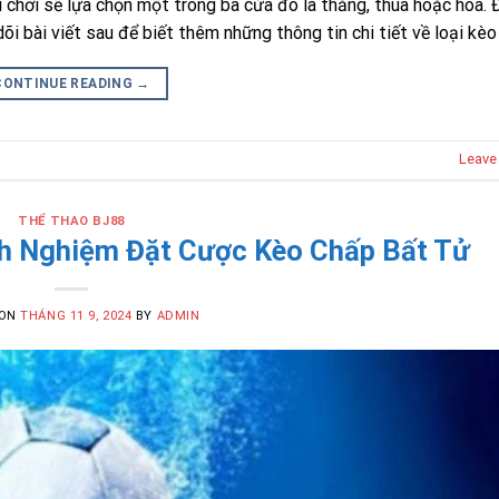
 chơi sẽ lựa chọn một trong ba cửa đó là thắng, thua hoặc hòa. 
i bài viết sau để biết thêm những thông tin chi tiết về loại kèo 
CONTINUE READING
→
Leave
THỂ THAO BJ88
nh Nghiệm Đặt Cược Kèo Chấp Bất Tử
 ON
THÁNG 11 9, 2024
BY
ADMIN