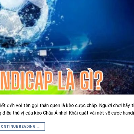
ết đến với tên gọi thân quen là kèo cược chấp. Người chơi hãy 
 điều thú vị của kèo Châu Á nhé! Khái quát vài nét về cược handi
CONTINUE READING
→