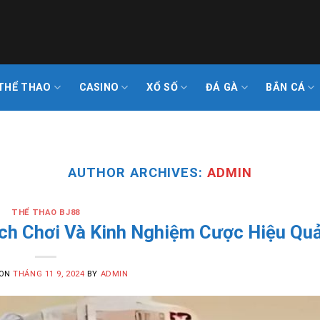
THỂ THAO
CASINO
XỔ SỐ
ĐÁ GÀ
BẮN CÁ
AUTHOR ARCHIVES:
ADMIN
THỂ THAO BJ88
ách Chơi Và Kinh Nghiệm Cược Hiệu Qu
 ON
THÁNG 11 9, 2024
BY
ADMIN