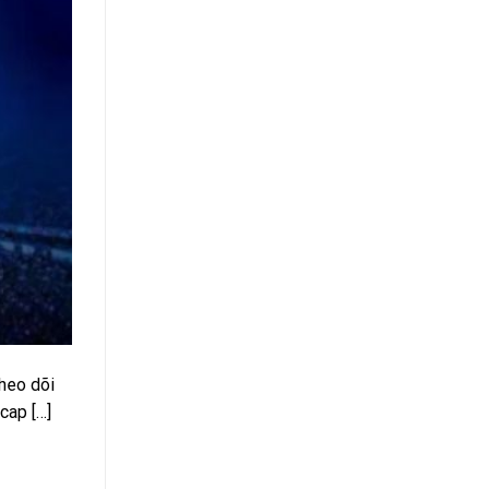
theo dõi
cap […]