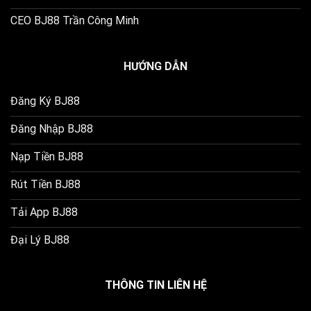
CEO BJ88 Trần Công Minh
HƯỚNG DẪN
Đăng Ký BJ88
Đăng Nhập BJ88
Nạp Tiền BJ88
Rút Tiền BJ88
Tải App BJ88
Đại Lý BJ88
THÔNG TIN LIÊN HỆ