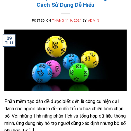
Cách Sử Dụng Dễ Hiểu
POSTED ON
THÁNG 11 9, 2024
BY
ADMIN
09
Th11
Phần mềm tạo dàn đề được biết đến là công cụ hiện đại
dành cho người chơi lô đề muốn tối ưu hóa chiến lược chọn
số. Với những tính năng phân tích và tổng hợp dữ liệu thông
minh, ứng dụng này hỗ trợ người dùng xác định những bộ số
phù hợp, từ […]