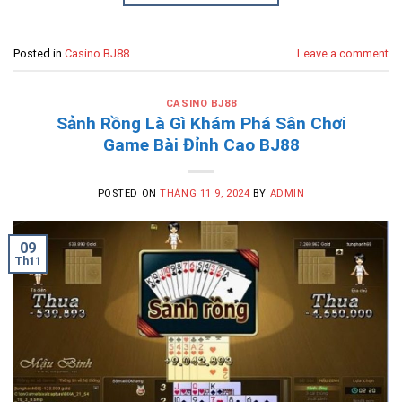
Posted in
Casino BJ88
Leave a comment
CASINO BJ88
Sảnh Rồng Là Gì Khám Phá Sân Chơi
Game Bài Đỉnh Cao BJ88
POSTED ON
THÁNG 11 9, 2024
BY
ADMIN
09
Th11