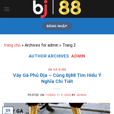
Skip
to
content
ĐĂNG NHẬP
trang chủ
»
Archives for admin
»
Trang 2
AUTHOR ARCHIVES:
ADMIN
ĐÁ GÀ BJ88
Vảy Gà Phủ Địa – Cùng Bj88 Tìm Hiểu Ý
Nghĩa Chi Tiết
POSTED ON
THÁNG 11 9, 2024
BY
ADMIN
09