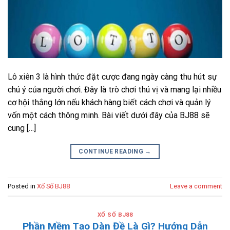
Lô xiên 3 là hình thức đặt cược đang ngày càng thu hút sự
chú ý của người chơi. Đây là trò chơi thú vị và mang lại nhiều
cơ hội thắng lớn nếu khách hàng biết cách chơi và quản lý
vốn một cách thông minh. Bài viết dưới đây của BJ88 sẽ
cung […]
CONTINUE READING
→
Posted in
Xổ Số BJ88
Leave a comment
XỔ SỐ BJ88
Phần Mềm Tạo Dàn Đề Là Gì? Hướng Dẫn