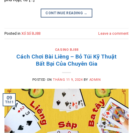
CONTINUE READING
→
Posted in
Xổ Số BJ88
Leave a comment
CASINO BJ88
Cách Chơi Bài Liêng – Bỏ Túi Kỹ Thuật
Bất Bại Của Chuyên Gia
POSTED ON
THÁNG 11 9, 2024
BY
ADMIN
09
Th11