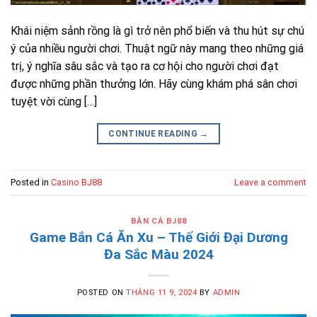
Khái niệm sảnh rồng là gì trở nên phổ biến và thu hút sự chú
ý của nhiều người chơi. Thuật ngữ này mang theo những giá
trị, ý nghĩa sâu sắc và tạo ra cơ hội cho người chơi đạt
được những phần thưởng lớn. Hãy cùng khám phá sân chơi
tuyệt vời cùng […]
CONTINUE READING
→
Posted in
Casino BJ88
Leave a comment
BẮN CÁ BJ88
Game Bắn Cá Ăn Xu – Thế Giới Đại Dương
Đa Sắc Màu 2024
POSTED ON
THÁNG 11 9, 2024
BY
ADMIN