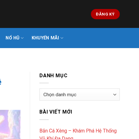
ĐĂNG KÝ
NỔ HŨ
KHUYẾN MÃI
DANH MỤC
ệ
Danh
mục
BÀI VIẾT MỚI
Bắn Cá Xèng – Khám Phá Hệ Thống
Vũ Khí Đa Dạng