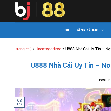
Skip
to
content
BJ88
ĐĂNG KÝ BJ88
trang chủ
»
Uncategorized
»
U888 Nhà Cái Uy Tín – Nơ
U888 Nhà Cái Uy Tín – Nơ
POSTED
08
Th7