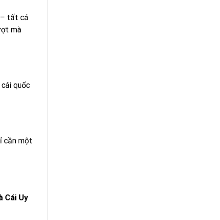
 – tất cả
ượt mà
 cái quốc
hỉ cần một
à Cái Uy