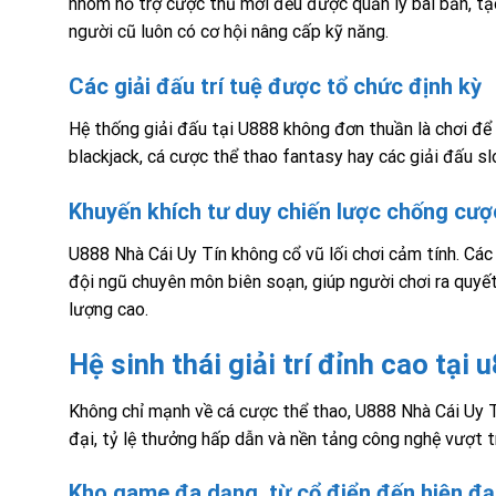
nhóm hỗ trợ cược thủ mới đều được quản lý bài bản, tạ
người cũ luôn có cơ hội nâng cấp kỹ năng.
Các giải đấu trí tuệ được tổ chức định kỳ
Hệ thống giải đấu tại U888 không đơn thuần là chơi để t
blackjack, cá cược thể thao fantasy hay các giải đấu sl
Khuyến khích tư duy chiến lược chống cư
U888 Nhà Cái Uy Tín không cổ vũ lối chơi cảm tính. Các
đội ngũ chuyên môn biên soạn, giúp người chơi ra quyế
lượng cao.
Hệ sinh thái giải trí đỉnh cao tại 
Không chỉ mạnh về cá cược thể thao, U888 Nhà Cái Uy Tí
đại, tỷ lệ thưởng hấp dẫn và nền tảng công nghệ vượt tr
Kho game đa dạng, từ cổ điển đến hiện đạ