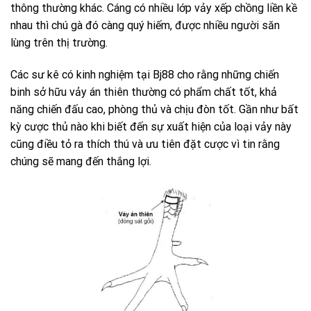
thông thường khác. Cáng có nhiều lớp vảy xếp chồng liền kề
nhau thì chú gà đó càng quý hiếm, được nhiều người săn
lùng trên thị trường.
Các sư kê có kinh nghiệm tại Bj88 cho rằng những chiến
binh sở hữu vảy án thiên thường có phẩm chất tốt, khả
năng chiến đấu cao, phòng thủ và chịu đòn tốt. Gần như bất
kỳ cược thủ nào khi biết đến sự xuất hiện của loại vảy này
cũng điều tỏ ra thích thú và ưu tiên đặt cược vì tin rằng
chúng sẽ mang đến thắng lợi.