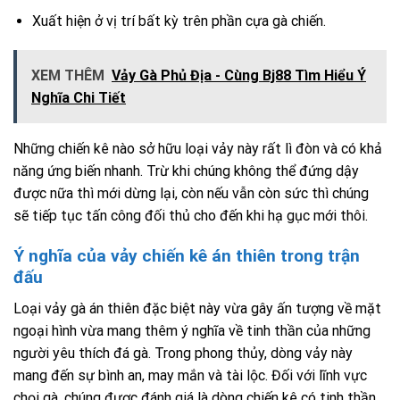
Xuất hiện ở vị trí bất kỳ trên phần cựa gà chiến.
XEM THÊM
Vảy Gà Phủ Địa - Cùng Bj88 Tìm Hiểu Ý
Nghĩa Chi Tiết
Những chiến kê nào sở hữu loại vảy này rất lì đòn và có khả
năng ứng biến nhanh. Trừ khi chúng không thể đứng dậy
được nữa thì mới dừng lại, còn nếu vẫn còn sức thì chúng
sẽ tiếp tục tấn công đối thủ cho đến khi hạ gục mới thôi.
Ý nghĩa của vảy chiến kê án thiên trong trận
đấu
Loại vảy gà án thiên đặc biệt này vừa gây ấn tượng về mặt
ngoại hình vừa mang thêm ý nghĩa về tinh thần của những
người yêu thích đá gà. Trong phong thủy, dòng vảy này
mang đến sự bình an, may mắn và tài lộc. Đối với lĩnh vực
chọi gà, chúng được đánh giá là dòng chiến kê có tinh thần