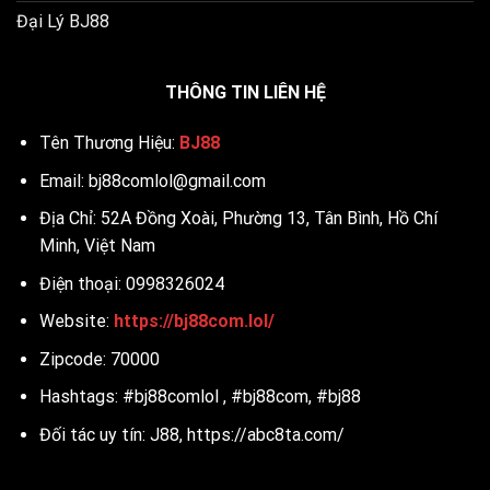
Đại Lý BJ88
THÔNG TIN LIÊN HỆ
Tên Thương Hiệu:
BJ88
Email:
bj88comlol@gmail.com
Địa Chỉ: 52A Đồng Xoài, Phường 13, Tân Bình, Hồ Chí
Minh, Việt Nam
Điện thoại: 0998326024
Website:
https://bj88com.lol/
Zipcode: 70000
Hashtags: #bj88comlol , #bj88com, #bj88
Đối tác uy tín:
J88, https://abc8ta.com/