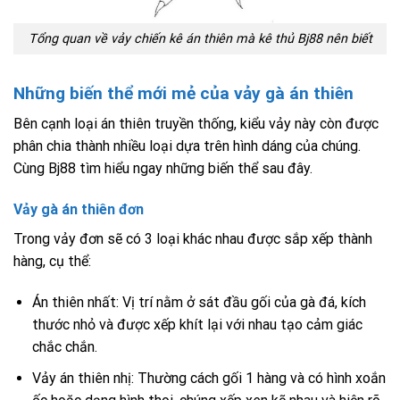
Tổng quan về vảy chiến kê án thiên mà kê thủ Bj88 nên biết
Những biến thể mới mẻ của vảy gà án thiên
Bên cạnh loại án thiên truyền thống, kiểu vảy này còn được
phân chia thành nhiều loại dựa trên hình dáng của chúng.
Cùng Bj88 tìm hiểu ngay những biến thể sau đây.
Vảy gà án thiên đơn
Trong vảy đơn sẽ có 3 loại khác nhau được sắp xếp thành
hàng, cụ thể:
Án thiên nhất: Vị trí nằm ở sát đầu gối của gà đá, kích
thước nhỏ và được xếp khít lại với nhau tạo cảm giác
chắc chắn.
Vảy án thiên nhị: Thường cách gối 1 hàng và có hình xoắn