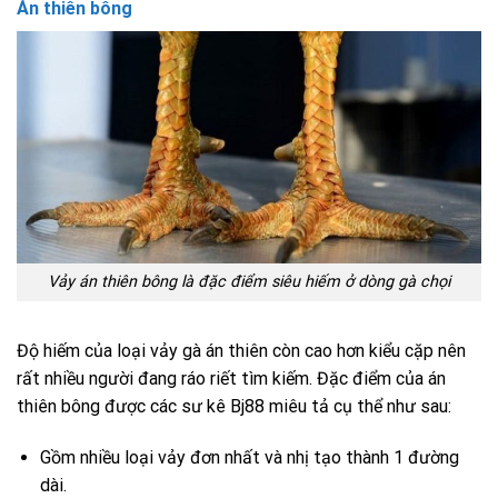
Án thiên bông
Vảy án thiên bông là đặc điểm siêu hiếm ở dòng gà chọi
Độ hiếm của loại vảy gà án thiên còn cao hơn kiểu cặp nên
rất nhiều người đang ráo riết tìm kiếm. Đặc điểm của án
thiên bông được các sư kê Bj88 miêu tả cụ thể như sau:
Gồm nhiều loại vảy đơn nhất và nhị tạo thành 1 đường
dài.