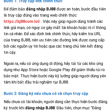
Bước 1: Truy cập link chính thức
Để đảm bảo
đăng nhập BJ88
được an toàn, bước đầu tiên
là truy cập đúng vào trang web chính thức:
https://bj88com.lol/
. Việc này giúp người dùng tránh các
link giả mạo, có nguy cơ gây mất tài khoản hoặc rò rỉ thông
tin cá nhân. Để xác định link chính thức, hãy kiểm tra URL
của trang BJ88, nên ưu tiên các đường link được cung cấp
bởi các nguồn uy tín hoặc qua các trang chủ liên kết đáng
tin cậy.
Ngoài ra, nếu có ứng dụng di động, hãy tải từ các kho ứng
dụng như App Store hoặc Google Play để giảm thiểu rủi ro
bảo mật. Thực hiện bước này kỹ lưỡng giúp người dùng yên
tâm khi bắt đầu trải nghiệm tại BJ88.
Bước 2: Đăng ký nếu chưa có và chọn truy cập
Nếu chưa có tài khoản, người dùng cần thực hiện bước đăng
ký trước khi
đăng nhập BJ88
. Đầu tiên, chọn mục “Đăng