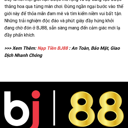
thăng hoa qua từng màn chơi. Đừng ngần ngại bước vào thế
giới này để thỏa mãn đam mê và tìm kiếm niềm vui bất tận.
Những trải nghiệm độc đáo và phút giây đầy hứng khởi
đang chờ đón ở BJ88, sẵn sàng mang đến cảm giác mới lạ
đầy phấn khích.
>>> Xem Thêm:
Nạp Tiền BJ88
: An Toàn, Bảo Mật, Giao
Dịch Nhanh Chóng