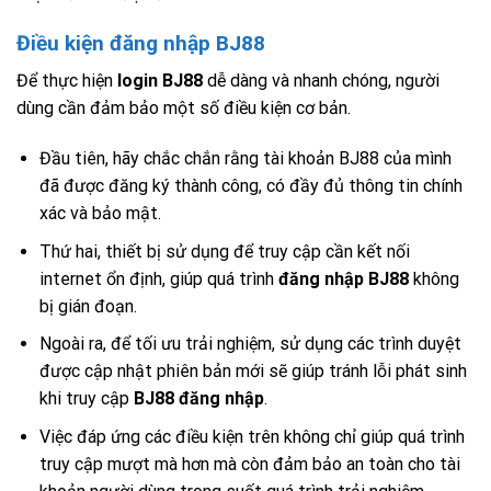
Điều kiện đăng nhập BJ88
Để thực hiện
login BJ88
dễ dàng và nhanh chóng, người
dùng cần đảm bảo một số điều kiện cơ bản.
Đầu tiên, hãy chắc chắn rằng tài khoản BJ88 của mình
đã được đăng ký thành công, có đầy đủ thông tin chính
xác và bảo mật.
Thứ hai, thiết bị sử dụng để truy cập cần kết nối
internet ổn định, giúp quá trình
đăng nhập BJ88
không
bị gián đoạn.
Ngoài ra, để tối ưu trải nghiệm, sử dụng các trình duyệt
được cập nhật phiên bản mới sẽ giúp tránh lỗi phát sinh
khi truy cập
BJ88 đăng nhập
.
Việc đáp ứng các điều kiện trên không chỉ giúp quá trình
truy cập mượt mà hơn mà còn đảm bảo an toàn cho tài