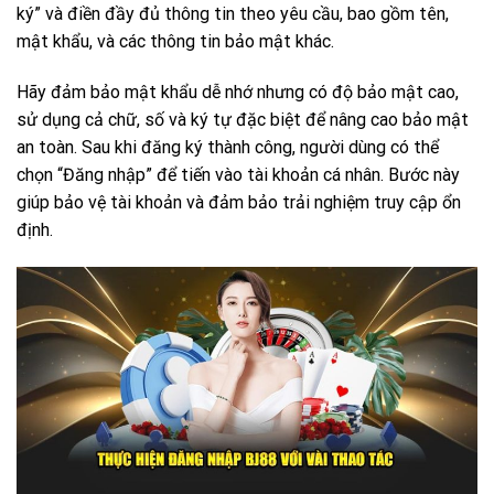
ký” và điền đầy đủ thông tin theo yêu cầu, bao gồm tên,
mật khẩu, và các thông tin bảo mật khác.
Hãy đảm bảo mật khẩu dễ nhớ nhưng có độ bảo mật cao,
sử dụng cả chữ, số và ký tự đặc biệt để nâng cao bảo mật
an toàn. Sau khi đăng ký thành công, người dùng có thể
chọn “Đăng nhập” để tiến vào tài khoản cá nhân. Bước này
giúp bảo vệ tài khoản và đảm bảo trải nghiệm truy cập ổn
định.