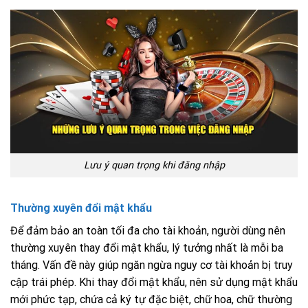
Lưu ý quan trọng khi đăng nhập
Thường xuyên đổi mật khẩu
Để đảm bảo an toàn tối đa cho tài khoản, người dùng nên
thường xuyên thay đổi mật khẩu, lý tưởng nhất là mỗi ba
tháng. Vấn đề này giúp ngăn ngừa nguy cơ tài khoản bị truy
cập trái phép. Khi thay đổi mật khẩu, nên sử dụng mật khẩu
mới phức tạp, chứa cả ký tự đặc biệt, chữ hoa, chữ thường