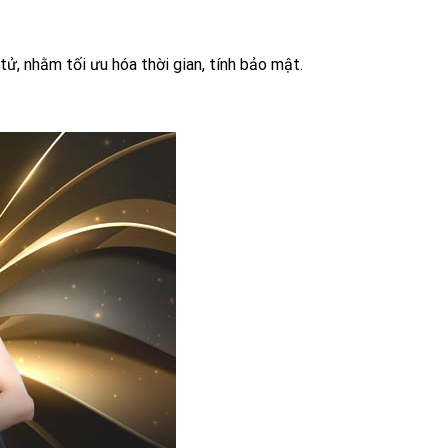
tử, nhằm tối ưu hóa thời gian, tính bảo mật.