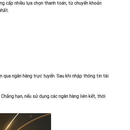
ng cấp nhiều lựa chọn thanh toán, từ chuyển khoản
nhất.
n qua ngân hàng trực tuyến. Sau khi nhập thông tin tài
 Chẳng hạn, nếu sử dụng các ngân hàng liên kết, thời