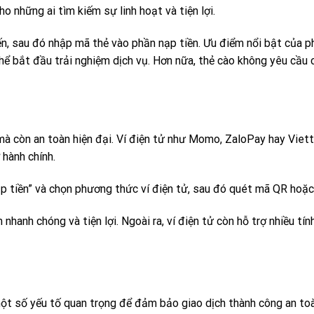
o những ai tìm kiếm sự linh hoạt và tiện lợi.
, sau đó nhập mã thẻ vào phần nạp tiền. Ưu điểm nổi bật của phư
 thể bắt đầu trải nghiệm dịch vụ. Hơn nữa, thẻ cào không yêu cầ
 mà còn an toàn hiện đại. Ví điện tử như Momo, ZaloPay hay Viett
ờ hành chính.
nạp tiền” và chọn phương thức ví điện tử, sau đó quét mã QR hoặ
 nhanh chóng và tiện lợi. Ngoài ra, ví điện tử còn hỗ trợ nhiều tí
 một số yếu tố quan trọng để đảm bảo giao dịch thành công an to