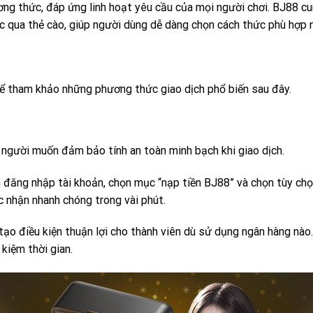
ng thức, đáp ứng linh hoạt yêu cầu của mọi người chơi. BJ88 cu
ức qua thẻ cào, giúp người dùng dễ dàng chọn cách thức phù hợp 
hể tham khảo những phương thức giao dịch phổ biến sau đây.
 người muốn đảm bảo tính an toàn minh bạch khi giao dịch.
ần đăng nhập tài khoản, chọn mục “nạp tiền BJ88” và chọn tùy chọ
c nhận nhanh chóng trong vài phút.
tạo điều kiện thuận lợi cho thành viên dù sử dụng ngân hàng nào.
 kiệm thời gian.