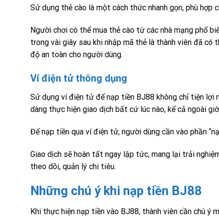
Sử dụng thẻ cào là một cách thức nhanh gọn, phù hợp ch
Người chơi có thể mua thẻ cào từ các nhà mạng phổ biến
trong vài giây sau khi nhập mã thẻ là thành viên đã có
độ an toàn cho người dùng.
Ví điện tử thông dụng
Sử dụng ví điện tử để nạp tiền BJ88 không chỉ tiện lợi
dàng thực hiện giao dịch bất cứ lúc nào, kể cả ngoài gi
Để nạp tiền qua ví điện tử, người dùng cần vào phần “
Giao dịch sẽ hoàn tất ngay lập tức, mang lại trải nghiệm
theo dõi, quản lý chi tiêu.
Những chú ý khi nạp tiền BJ88
Khi thực hiện nạp tiền vào BJ88, thành viên cần chú ý