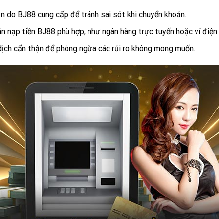
hận do BJ88 cung cấp để tránh sai sót khi chuyển khoản.
n nạp tiền BJ88 phù hợp, như ngân hàng trực tuyến hoặc ví điện 
o dịch cẩn thận để phòng ngừa các rủi ro không mong muốn.