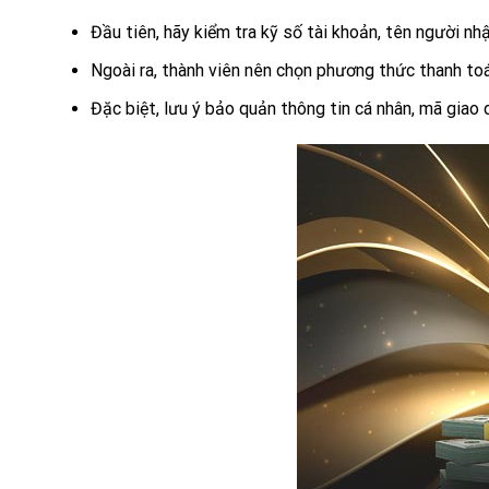
Đầu tiên, hãy kiểm tra kỹ số tài khoản, tên người n
Ngoài ra, thành viên nên chọn phương thức thanh toá
Đặc biệt, lưu ý bảo quản thông tin cá nhân, mã gia